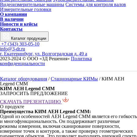
Видеоизмерительные машины
Системы для контроля валов
Измерительные головки
О компании
В наличии
Новости и кейсы
Контакты
Каталог продукции
+7 (343) 303-05-10
info@3-dr.ru
г. Екатеринбург, ул. Волгоградская д. 49 а
2023-2024 © ООО «3Д Решения»
Политика
конфиденциальности
Каталог оборудования
/
Стационарные КИМы
/
КИМ AEH
Legend CMM
КИМ AEH Legend CMM
ЗАПРОСИТЬ ПРЕДЛОЖЕНИЕ
СКАЧАТЬ ПРЕЗЕНТАЦИЮ
О продукте
Преимущества КИМ AEH Legend CMM:
Одной из особенностей AEH Legend CMM является его гибкость
и многофункциональность. Он поддерживает различные
режимы измерения, включая сканирование поверхности,
измерение точек и контуров, а также проверку геометрических
параметров объектов. Это позволяет выполнять широкий спектр