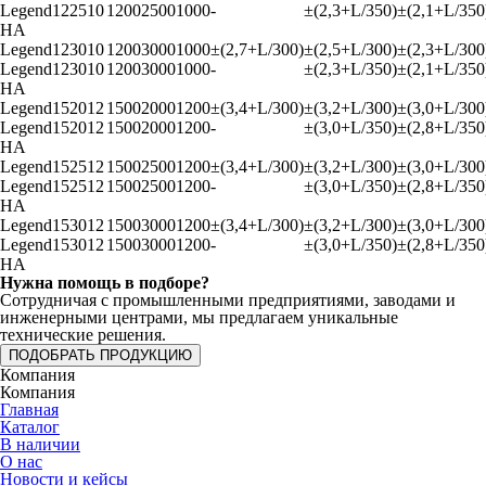
Legend122510
1200
2500
1000
-
±(2,3+L/350)
±(2,1+L/350
HA
Legend123010
1200
3000
1000
±(2,7+L/300)
±(2,5+L/300)
±(2,3+L/300
Legend123010
1200
3000
1000
-
±(2,3+L/350)
±(2,1+L/350
HA
Legend152012
1500
2000
1200
±(3,4+L/300)
±(3,2+L/300)
±(3,0+L/300
Legend152012
1500
2000
1200
-
±(3,0+L/350)
±(2,8+L/350
HA
Legend152512
1500
2500
1200
±(3,4+L/300)
±(3,2+L/300)
±(3,0+L/300
Legend152512
1500
2500
1200
-
±(3,0+L/350)
±(2,8+L/350
HA
Legend153012
1500
3000
1200
±(3,4+L/300)
±(3,2+L/300)
±(3,0+L/300
Legend153012
1500
3000
1200
-
±(3,0+L/350)
±(2,8+L/350
HA
Нужна помощь в подборе?
Сотрудничая с промышленными предприятиями, заводами и
инженерными центрами, мы предлагаем уникальные
технические решения.
ПОДОБРАТЬ ПРОДУКЦИЮ
Компания
Компания
Главная
Каталог
В наличии
О нас
Новости и кейсы