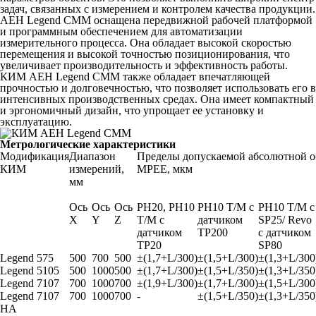
задач, связанных с измерением и контролем качества продукции.
AEH Legend CMM оснащена передвижной рабочей платформой
и программным обеспечением для автоматизации
измерительного процесса. Она обладает высокой скоростью
перемещения и высокой точностью позиционирования, что
увеличивает производительность и эффективность работы.
КИМ AEH Legend CMM также обладает впечатляющей
прочностью и долговечностью, что позволяет использовать его в
интенсивных производственных средах. Она имеет компактный
и эргономичный дизайн, что упрощает ее установку и
эксплуатацию.
Метрологические характеристики
Модификация
Диапазон
Пределы допускаемой абсолютной 
КИМ
измерений,
MPE
E
, мкм
мм
Ось
Ось
Ось
РН20, РН10
РН10 T/M с
РН10 T/M 
Х
Y
Z
T/M с
датчи­ком
SP25/ Revo
датчи­ком
TP200
с датчи­ком
TP20
SP80
Legend 575
500
700
500
±(1,7+L/300)
±(1,5+L/300)
±(1,3+L/300
Legend 5105
500
1000
500
±(1,7+L/300)
±(1,5+L/350)
±(1,3+L/350
Legend 7107
700
1000
700
±(1,9+L/300)
±(1,7+L/300)
±(1,5+L/300
Legend 7107
700
1000
700
-
±(1,5+L/350)
±(1,3+L/350
HA