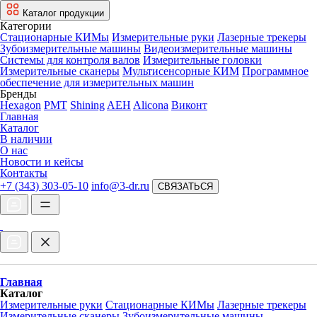
Каталог продукции
Категории
Стационарные КИМы
Измерительные руки
Лазерные трекеры
Зубоизмерительные машины
Видеоизмерительные машины
Системы для контроля валов
Измерительные головки
Измерительные сканеры
Мультисенсорные КИМ
Программное
обеспечение для измерительных машин
Бренды
Hexagon
PMT
Shining
AEH
Alicona
Виконт
Главная
Каталог
В наличии
О нас
Новости и кейсы
Контакты
+7 (343) 303-05-10
info@3-dr.ru
СВЯЗАТЬСЯ
Главная
Каталог
Измерительные руки
Стационарные КИМы
Лазерные трекеры
Измерительные сканеры
Зубоизмерительные машины